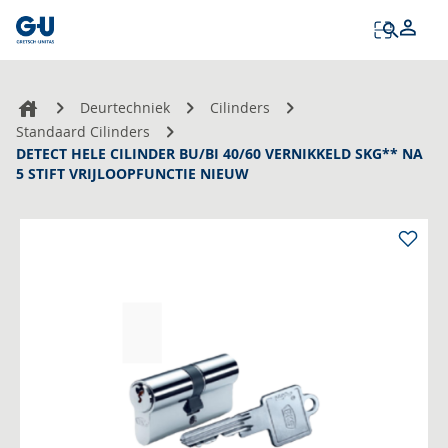
Tog
Na
Deurtechniek
Cilinders
Standaard Cilinders
DETECT HELE CILINDER BU/BI 40/60 VERNIKKELD SKG** NA
5 STIFT VRIJLOOPFUNCTIE NIEUW
Ga
naar
het
einde
van
de
afbeeldingen-
gallerij