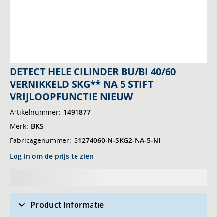
Ga
DETECT HELE CILINDER BU/BI 40/60
naar
VERNIKKELD SKG** NA 5 STIFT
het
VRIJLOOPFUNCTIE NIEUW
begin
Artikelnummer
1491877
van
de
Merk
BKS
afbeeldingen-
Fabricagenummer
31274060-N-SKG2-NA-5-NI
gallerij
Log in om de prijs te zien
Product Informatie