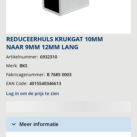
Ga
REDUCEERHULS KRUKGAT 10MM
naar
NAAR 9MM 12MM LANG
het
Artikelnummer
6932310
begin
Merk
BKS
van
de
Fabricagenummer
B 7685 0003
afbeeldingen-
EAN Code
4015540346613
gallerij
Log in om de prijs te zien
Meer informatie