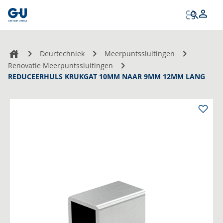
Tog
Na
Deurtechniek
Meerpuntssluitingen
Renovatie Meerpuntssluitingen
REDUCEERHULS KRUKGAT 10MM NAAR 9MM 12MM LANG
Ga
naar
het
einde
van
de
afbeeldingen-
gallerij