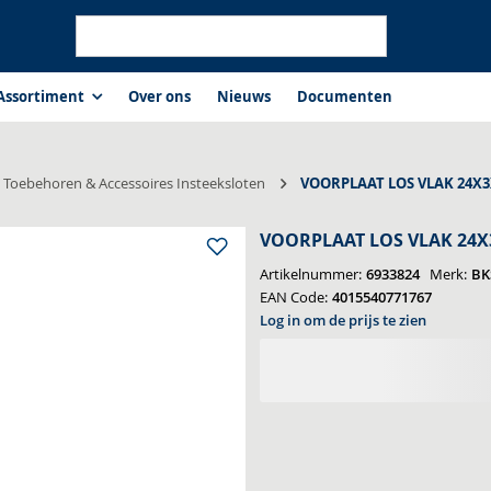
Assortiment
chniek
Insteeksloten
Toebehoren & 