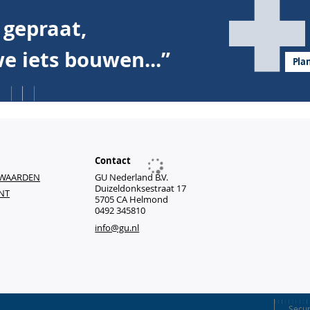
nformatie
em
PZ88
Kast cili