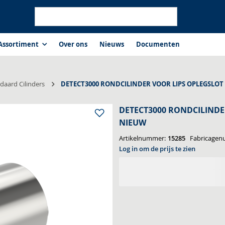
Assortiment
chniek
Cilinders
Standaard Cilinders