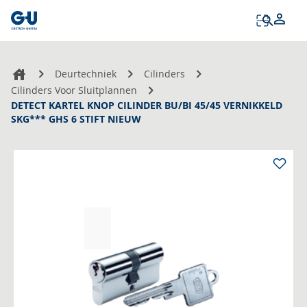
Tog
Na
Deurtechniek
Cilinders
Cilinders Voor Sluitplannen
DETECT KARTEL KNOP CILINDER BU/BI 45/45 VERNIKKELD
SKG*** GHS 6 STIFT NIEUW
Ga
naar
het
einde
van
de
afbeeldingen-
gallerij