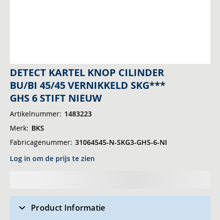
Ga
DETECT KARTEL KNOP CILINDER
naar
BU/BI 45/45 VERNIKKELD SKG***
het
GHS 6 STIFT NIEUW
begin
Artikelnummer
1483223
van
de
Merk
BKS
afbeeldingen-
Fabricagenummer
31064545-N-SKG3-GHS-6-NI
gallerij
Log in om de prijs te zien
Product Informatie