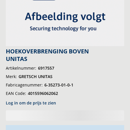
Ga
HOEKOVERBRENGING BOVEN
naar
UNITAS
het
Artikelnummer
6917557
begin
Merk
GRETSCH UNITAS
van
de
Fabricagenummer
6-35273-01-0-1
afbeeldingen-
EAN Code
4015596062062
gallerij
Log in om de prijs te zien