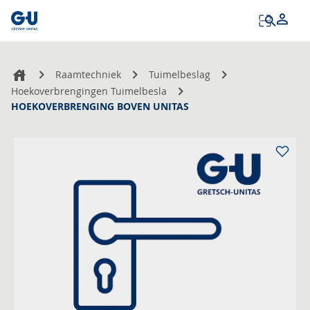
Tog
Na
Raamtechniek
Tuimelbeslag
Hoekoverbrengingen Tuimelbesla
HOEKOVERBRENGING BOVEN UNITAS
Ga
naar
het
einde
van
de
afbeeldingen-
gallerij