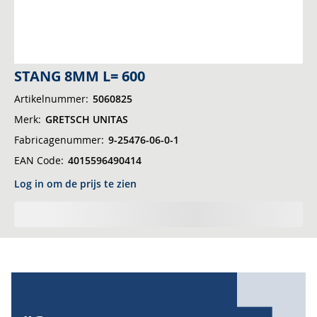
Ga
STANG 8MM L= 600
naar
Artikelnummer
5060825
het
Merk
GRETSCH UNITAS
begin
van
Fabricagenummer
9-25476-06-0-1
de
EAN Code
4015596490414
afbeeldingen-
Log in om de prijs te zien
gallerij