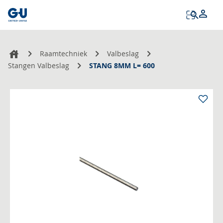
Tog
Na
Raamtechniek
Valbeslag
Stangen Valbeslag
STANG 8MM L= 600
Ga
naar
het
einde
van
de
afbeeldingen-
gallerij