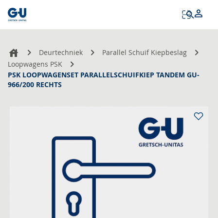
Tog
Na
Deurtechniek
Parallel Schuif Kiepbeslag
Loopwagens PSK
PSK LOOPWAGENSET PARALLELSCHUIFKIEP TANDEM GU-
966/200 RECHTS
Ga
naar
het
einde
van
de
afbeeldingen-
gallerij