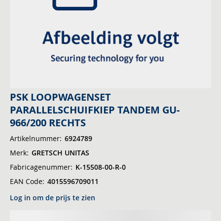
Ga
PSK LOOPWAGENSET
naar
PARALLELSCHUIFKIEP TANDEM GU-
het
966/200 RECHTS
begin
Artikelnummer
6924789
van
de
Merk
GRETSCH UNITAS
afbeeldingen-
Fabricagenummer
K-15508-00-R-0
gallerij
EAN Code
4015596709011
Log in om de prijs te zien